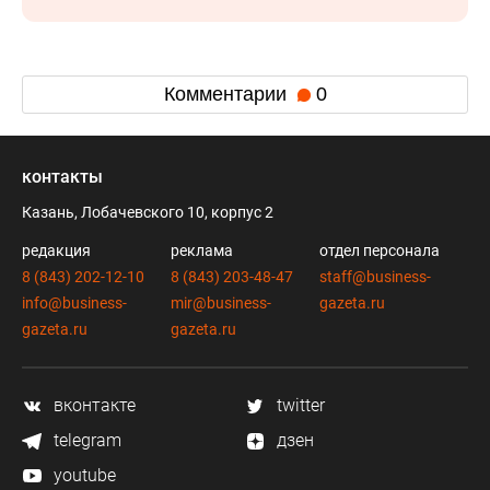
Комментарии
0
контакты
Казань, Лобачевского 10, корпус 2
редакция
реклама
отдел персонала
8 (843) 202-12-10
8 (843) 203-48-47
staff@business-
info@business-
mir@business-
gazeta.ru
gazeta.ru
gazeta.ru
вконтакте
twitter
telegram
дзен
youtube