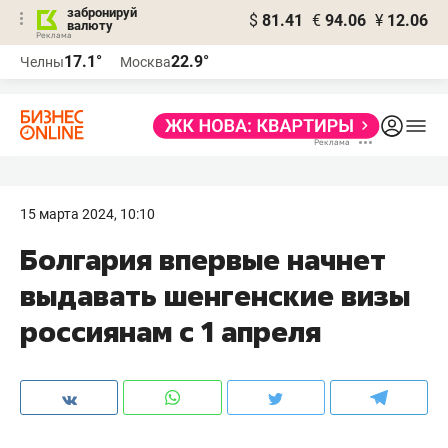
забронируй
$
81.41
€
94.06
¥
12.06
валюту
17.1°
22.9°
Челны
Москва
15 марта 2024, 10:10
Болгария впервые начнет
выдавать шенгенские визы
россиянам с 1 апреля