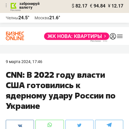
забронируй
$
82.17
€
94.84
¥
12.17
валюту
24.5°
21.6°
Челны
Москва
9 марта 2024, 17:46
CNN: В 2022 году власти
США готовились к
ядерному удару России по
Украине