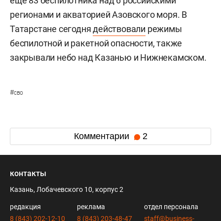
еще 83 беспилотника над 6 российскими
регионами и акваторией Азовского моря. В
Татарстане сегодня
действовали
режимы
беспилотной и ракетной опасности, также
закрывали небо над Казанью и Нижнекамском.
#
сво
Комментарии
2
контакты
Казань, Лобачевского 10, корпус 2
редакция
реклама
отдел персонала
8 (843) 202-12-10
8 (843) 203-48-47
staff@business-