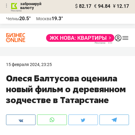
забронируй
$
82.17
€
94.84
¥
12.17
валюту
20.5°
19.3°
Челны
Москва
15 февраля 2024, 23:25
Олеся Балтусова оценила
новый фильм о деревянном
зодчестве в Татарстане