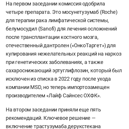
На первом заседании комиссия одобрила
четыре препарата. Это мосунетузумаб (Roche)
для терапии рака лимфатической системы,
белумосудил (Sanofi) для лечения осложнений
после трансплантации костного мозга,
отечественный дантролен («ОнкоТаргет») для
купирования нежелательных реакций на наркоз
при генетических заболеваниях, а также
сахароснижающий эртуглифлозин, который был
исключен из списка в 2022 году после ухода
компании MSD, но теперь импортозамещен
производителем «Лайф Сайнсес ОХФК».
На втором заседании приняли еще пять
рекомендаций. Ключевое решение —
включение трастузумаба дерукстекана