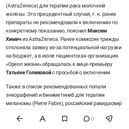
(AstraZeneca) для терапии рака молочной
железы. Это прецедентный случай, т. к. ранее
препараты не рекомендовали к включению по
конкретному показанию, пояснил
Максим
Химич
из AstraZeneca. Ранее комиссия трижды
отклоняла заявку из-за потенциальной нагрузки
на бюджет, а в июле пациентская организация
«Ореол жизни» обращалась к вице-премьеру
Татьяне Голиковой
с просьбой о включении.
Также в список рекомендованных попали
энкорафениб и биниметиниб для терапии
меланомы (Pierre Fabre), российский равидасвир
для лечения хронического гепатита С («Химрар
0
Фарма») и веренафусп альфа для терапии
синдрома Хантера («Генериум»). Последний