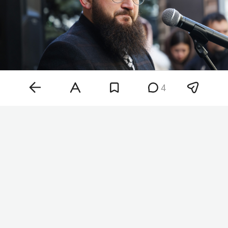
4
Камиль хазрат Самигуллин
Фото: «БИЗНЕС Online»
Отмечается, что, согласно уставу духовного
управления, муфтий Татарстана не может
состоять в политических партиях. Это
ограничение также распространяется на его
заместителей, имам-мухтасибов, имам-хатыбов
и имамов ДУМ РТ.