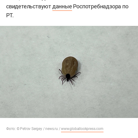
свидетельствуют
данные
Роспотребнадзора по
РТ.
Фото: © Petrov Sergey / news.ru /
www.globallookpress.com