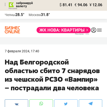
забронируй
$
81.41
€
94.06
¥
12.06
валюту
28.5°
31.8°
Челны
Москва
7 февраля 2024, 17:40
Над Белгородской
областью сбито 7 снарядов
из чешской РСЗО «Вампир»
– пострадали два человека