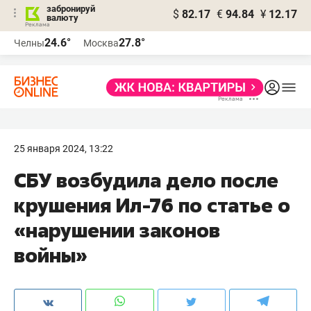
забронируй
$
82.17
€
94.84
¥
12.17
валюту
24.6°
27.8°
Челны
Москва
25 января 2024, 13:22
СБУ возбудила дело после
крушения Ил-76 по статье о
«нарушении законов
войны»