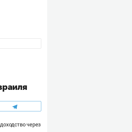
зраиля
удоходство через