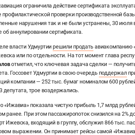
савиация ограничила действие сертификата эксплуат
е профилактической проверки производственной базы
енные нарушения так и не были устранены, 30 июля
 об аннулировании сертификата.
еле власти Удмуртии
решили продать
авиакомпанию 
евска или по отдельности. На тот момент глава респ
алов
отметил, что ключевая задача сделки — получи
та. Госсовет Удмуртии в свою очередь
поддержал
пр
ций компании — 252 тыс. бумаг номиналом 600 рубле
3 депутата, трое воздержались.
го «Ижавиа» показала чистую прибыль 1,7 млрд рублей
ом ранее. При этом пассажиропоток снизился на 2% до
рт Ижевска, входящий в группу, обслужил 866 тыс. п
довом выражении. Он принимает рейсы самой «Ижавиа