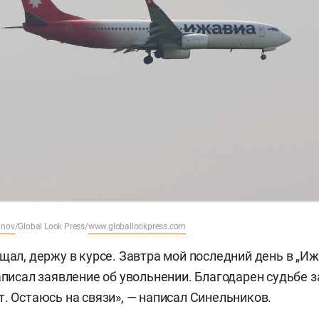
inov
/Global Look Press/
www.globallookpress.com
щал, держу в курсе. Завтра мой последний день в „Иж
аписал заявление об увольнении. Благодарен судьбе з
т. Остаюсь на связи», — написал Синельников.