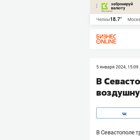
забронируй
валюту
18.7°
Челны
Моск
5 января 2024, 15:09
В Севаст
воздушну
В Севастополе т