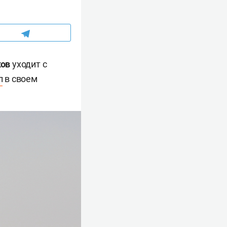
ков
уходит с
л
в своем