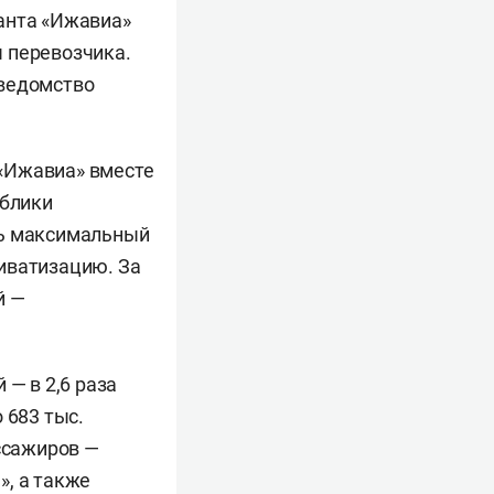
анта «Ижавиа»
 перевозчика.
 ведомство
«Ижавиа» вместе
ублики
ть максимальный
иватизацию. За
й —
 — в 2,6 раза
 683 тыс.
ассажиров —
», а также