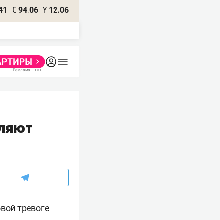
41
€
94.06
¥
12.06
вляют
овой тревоге