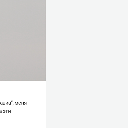
авиа“, меня
а эти