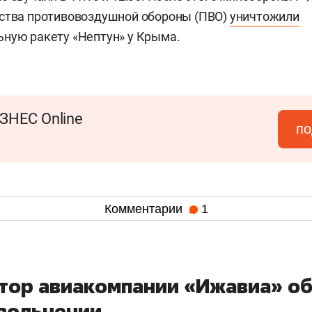
дства противовоздушной обороны (ПВО)
уничтожили
ную ракету «Нептун» у Крыма.
ЗНЕС Online
по
Комментарии
1
тор авиакомпании «Ижавиа» о
увольнении