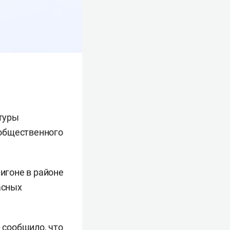
туры
 общественного
лигоне в районе
асных
 сообщило, что