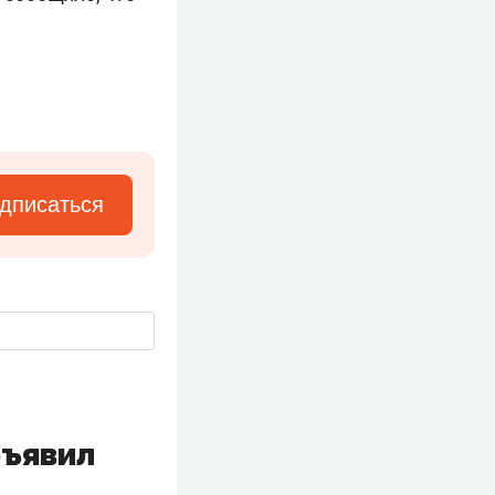
дписаться
бъявил