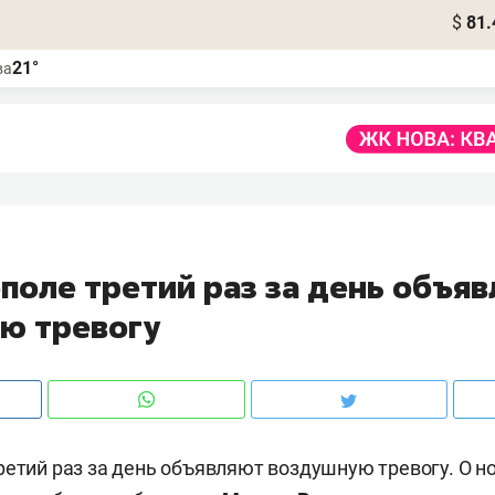
$
81.
21°
ва
ополе третий раз за день объя
ю тревогу
ретий раз за день объявляют воздушную тревогу. О н