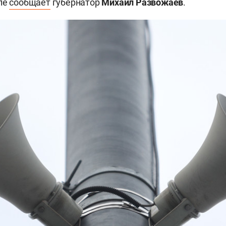
ле
сообщает
губернатор
Михаил Развожаев
.