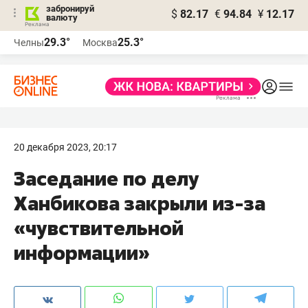
забронируй
$
82.17
€
94.84
¥
12.17
валюту
29.3°
25.3°
Челны
Москва
20 декабря 2023, 20:17
Заседание по делу
Ханбикова закрыли из-за
«чувствительной
информации»