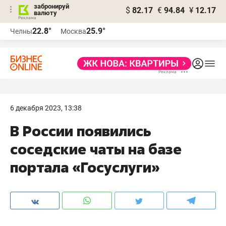
забронируй
$
82.17
€
94.84
¥
12.17
валюту
22.8°
25.9°
Челны
Москва
6 декабря 2023, 13:38
В России появились
соседские чаты на базе
портала «Госуслуги»