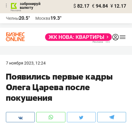
забронируй
$
82.17
€
94.84
¥
12.17
валюту
20.5°
19.3°
Челны
Москва
7 ноября 2023, 12:24
Появились первые кадры
Олега Царева после
покушения