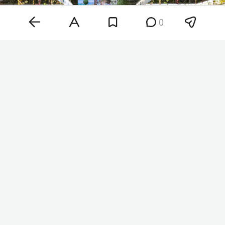
0
Фото: «БИЗНЕС Online»
По данным организации, главными драйверами
роста стали сразу несколько факторов.
Пшеница прибавила 5,8%: сказались перебои с
поставками из черноморских портов и
экстремальная жара в странах-производителях.