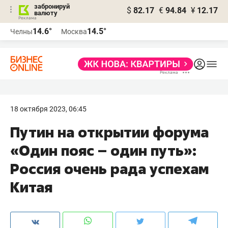
забронируй
$
82.17
€
94.84
¥
12.17
валюту
14.6°
14.5°
Челны
Москва
18 октября 2023, 06:45
Путин на открытии форума
«Один пояс – один путь»:
Россия очень рада успехам
Китая