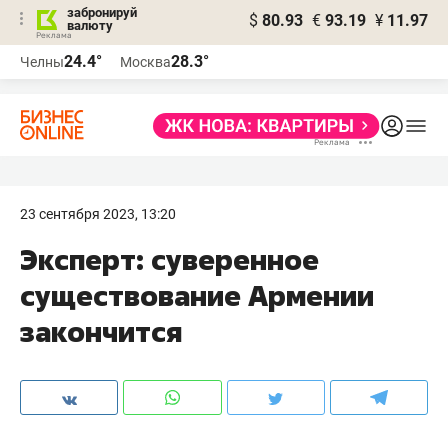
забронируй
$
80.93
€
93.19
¥
11.97
валюту
24.4°
28.3°
Челны
Москва
23 сентября 2023, 13:20
Эксперт: суверенное
существование Армении
закончится