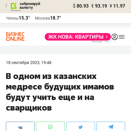
забронируй
$
80.93
€
93.19
¥
11.97
валюту
15.3°
18.7°
Челны
Москва
18 сентября 2023, 19:48
В одном из казанских
медресе будущих имамов
будут учить еще и на
сварщиков