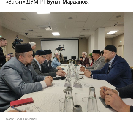
«Закят» ДУМ РТ
Булат Марданов
.
Фото: «БИЗНЕС Online»