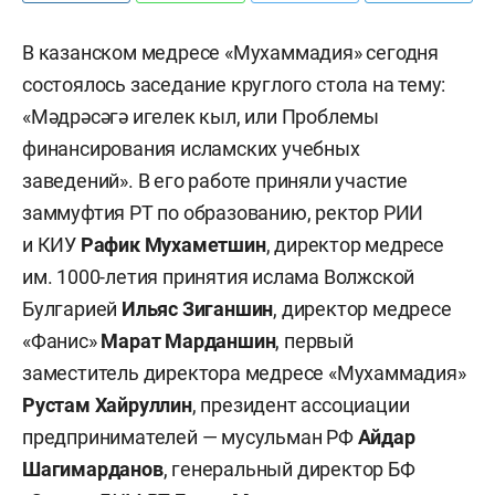
В казанском медресе «Мухаммадия» сегодня
состоялось заседание круглого стола на тему:
«Мәдрәсәгә игелек кыл, или Проблемы
финансирования исламских учебных
заведений». В его работе приняли участие
заммуфтия РТ по образованию, ректор РИИ
и КИУ
Рафик Мухаметшин
, директор медресе
им. 1000-летия принятия ислама Волжской
Булгарией
Ильяс Зиганшин
, директор медресе
«Фанис»
Марат Марданшин
, первый
заместитель директора медресе «Мухаммадия»
Рустам Хайруллин
, президент ассоциации
предпринимателей — мусульман РФ
Айдар
Шагимарданов
, генеральный директор БФ