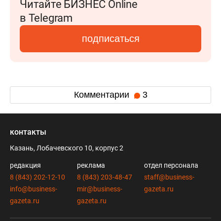
Читайте БИЗНЕС Online
в Telegram
подписаться
Комментарии
3
контакты
Казань, Лобачевского 10, корпус 2
редакция
реклама
отдел персонала
8 (843) 202-12-10
8 (843) 203-48-47
staff@business-
info@business-
mir@business-
gazeta.ru
gazeta.ru
gazeta.ru