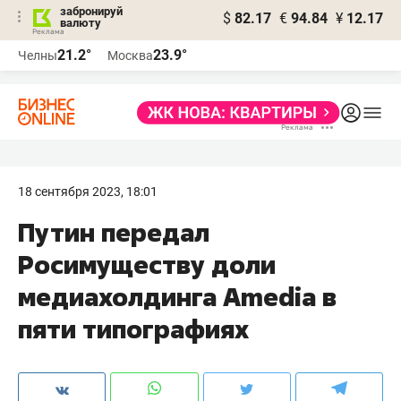
забронируй
$
82.17
€
94.84
¥
12.17
валюту
21.2°
23.9°
Челны
Москва
18 сентября 2023, 18:01
Путин передал
Росимуществу доли
медиахолдинга Amedia в
пяти типографиях