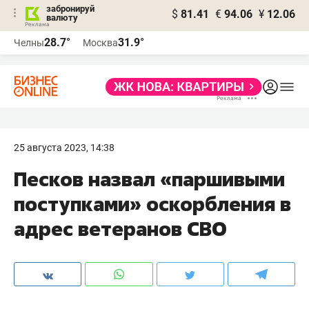
забронируй
$
81.41
€
94.06
¥
12.06
валюту
28.7°
31.9°
Челны
Москва
25 августа 2023, 14:38
Песков назвал «паршивыми
поступками» оскорбления в
адрес ветеранов СВО