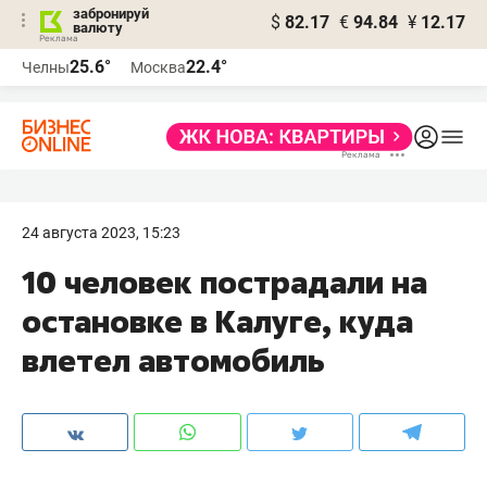
забронируй
$
82.17
€
94.84
¥
12.17
валюту
25.6°
22.4°
Челны
Москва
24 августа 2023, 15:23
10 человек пострадали на
остановке в Калуге, куда
влетел автомобиль