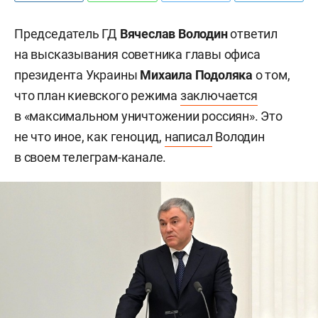
Председатель ГД
Вячеслав Володин
ответил
на высказывания советника главы офиса
президента Украины
Михаил
а
Подоляк
а
о том,
что план киевского режима
заключается
в «максимальном уничтожении россиян». Это
не что иное, как геноцид,
написал
Володин
в своем телеграм-канале.