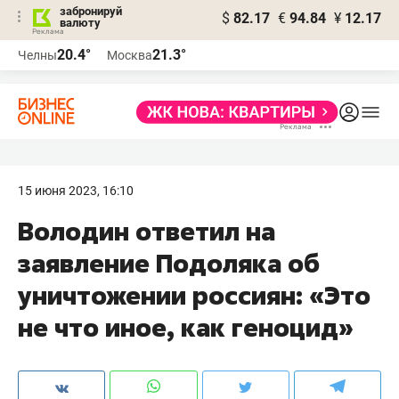
забронируй
$
82.17
€
94.84
¥
12.17
валюту
20.4°
21.3°
Челны
Москва
15 июня 2023, 16:10
Володин ответил на
заявление Подоляка об
уничтожении россиян: «Это
не что иное, как геноцид»