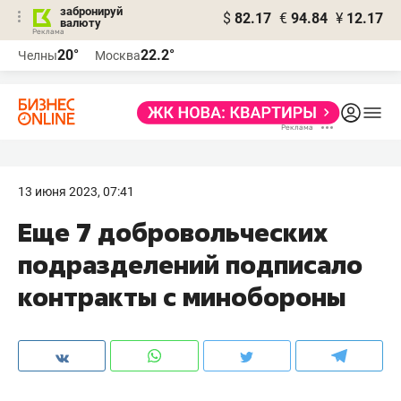
забронируй
$
82.17
€
94.84
¥
12.17
валюту
20°
22.2°
Челны
Москва
13 июня 2023, 07:41
Еще 7 добровольческих
подразделений подписало
контракты с минобороны