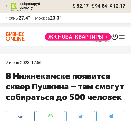
забронируй
$
82.17
€
94.84
¥
12.17
валюту
27.4°
23.3°
Челны
Москва
7 июня 2023, 17:56
В Нижнекамске появится
сквер Пушкина – там смогут
собираться до 500 человек