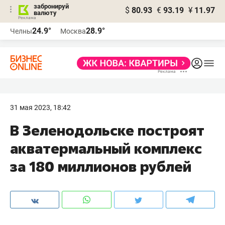
забронируй
$
80.93
€
93.19
¥
11.97
валюту
24.9°
28.9°
Челны
Москва
31 мая 2023, 18:42
В Зеленодольске построят
акватермальный комплекс
за 180 миллионов рублей