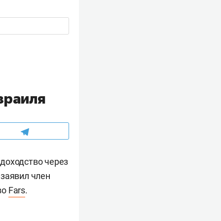
зраиля
удоходство через
 заявил член
во
Fars
.