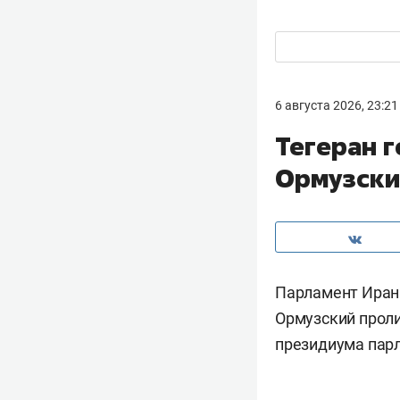
6 августа 2026, 23:21
Тегеран г
Ормузски
Парламент Ирана
Ормузский проли
президиума парл