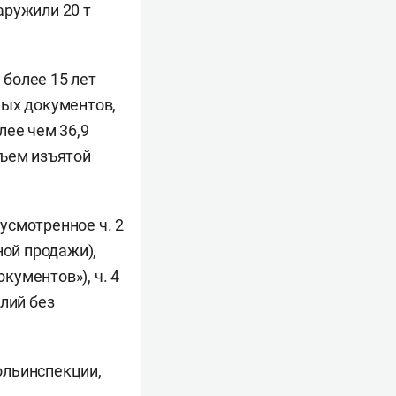
аружили 20 т
более 15 лет
ных документов,
лее чем 36,9
бъем изъятой
усмотренное ч. 2
ной продажи),
ументов»), ч. 4
лий без
ольинспекции,