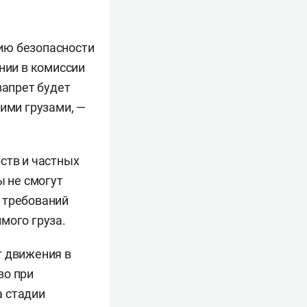
ию безопасности
нии в комиссии
запрет будет
кими грузами, —
ств и частных
ы не смогут
 требований
мого груза.
г движения в
во при
а стадии