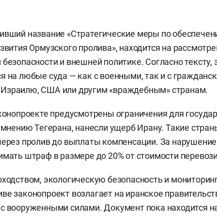
ивший название «Стратегические меры по обеспечен
азвития Ормузского пролива», находится на рассмотре
 безопасности и внешней политике. Согласно тексту, 
я на любые суда — как с военными, так и с гражданс
Израилю, США или другим «враждебным» странам.
аконопроекте предусмотрены ограничения для государ
о мнению Тегерана, нанесли ущерб Ирану. Такие стран
через пролив до выплаты компенсации. За нарушение
имать штраф в размере до 20% от стоимости перевози
оходством, экологическую безопасность и мониторин
ве законопроект возлагает на иранское правительст
с вооруженными силами. Документ пока находится н