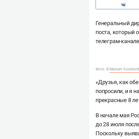
Генеральный ди
поста, который о
телеграм-канале
Фото: ©
Maksim Konstant
«Друзья, как обе
попросили, и я н
прекрасные 8 ле
В начале мая Ро
до 28 июля посл
Поскольку выявл