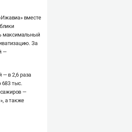
«Ижавиа» вместе
ублики
ть максимальный
иватизацию. За
й —
 — в 2,6 раза
 683 тыс.
ассажиров —
», а также