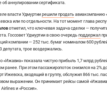
 об аннулировании сертификата.
еле власти Удмуртии
решили продать
авиакомпанию 
евска или по отдельности. На тот момент глава респ
алов
отметил, что ключевая задача сделки — получи
та. Госсовет Удмуртии в свою очередь
поддержал
пр
ций компании — 252 тыс. бумаг номиналом 600 рубле
3 депутата, трое воздержались.
го «Ижавиа» показала чистую прибыль 1,7 млрд рублей
ом ранее. При этом пассажиропоток снизился на 2% до
рт Ижевска, входящий в группу, обслужил 866 тыс. п
довом выражении. Он принимает рейсы самой «Ижавиа
Airlines и «Россия».