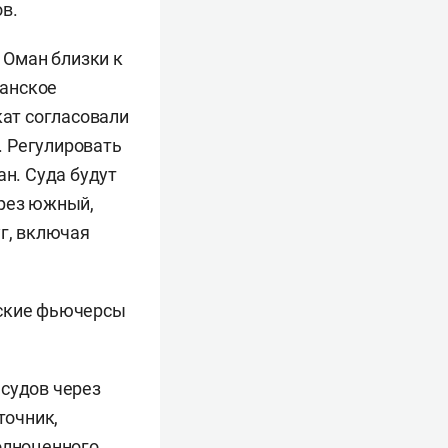
в.
 Оман близки к
ранское
кат согласовали
. Регулировать
ан. Суда будут
ерез южный,
уг, включая
ьские фьючерсы
судов через
точник,
олноценного