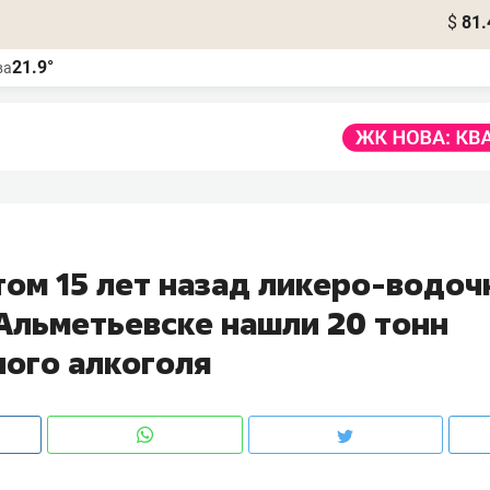
$
81.
21.9°
ва
том 15 лет назад ликеро-водо
 Альметьевске нашли 20 тонн
ного алкоголя