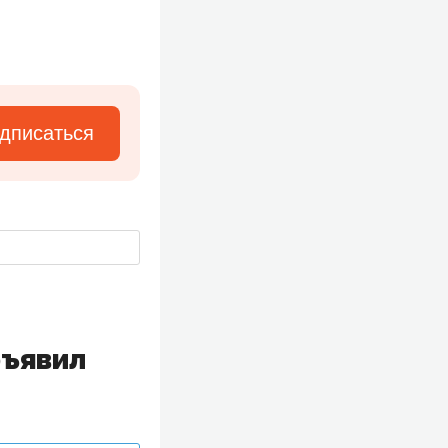
дписаться
бъявил