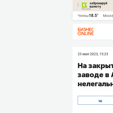
забронируй
валюту
18.5°
Челны
Моск
23 мая 2023, 15:23
На закры
заводе в
нелегаль