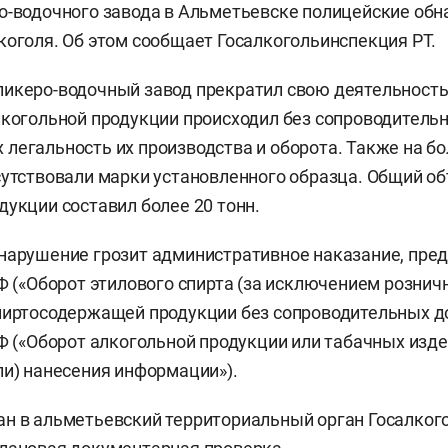
о-водочного завода в Альметьевске полицейские обн
коголя. Об этом сообщает Госалкогольинспекция РТ.
икеро-водочный завод прекратил свою деятельность 
лкогольной продукции происходил без сопроводитель
легальность их производства и оборота. Также на бо
сутствовали марки установленного образца. Общий о
дукции составил более 20 тонн.
нарушение грозит административное наказание, пред
РФ («Оборот этилового спирта (за исключением рознич
пиртосодержащей продукции без сопроводительных док
РФ («Оборот алкогольной продукции или табачных изде
ли) нанесения информации»).
н в альметьевский территориальный орган Госалког