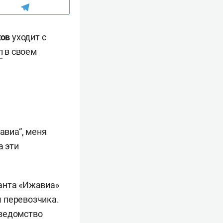
ков
уходит с
л
в своем
авиа“, меня
а эти
анта «Ижавиа»
 перевозчика.
 ведомство