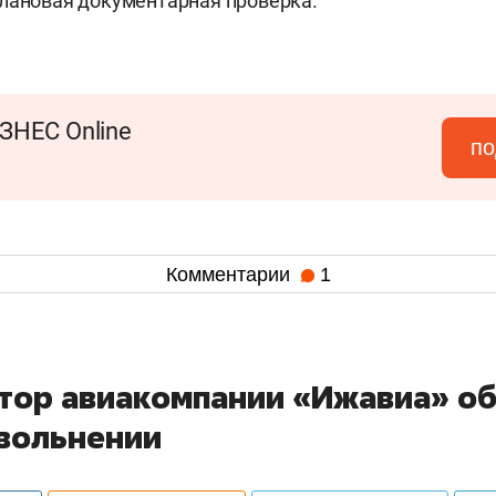
лановая документарная проверка.
ЗНЕС Online
по
Комментарии
1
тор авиакомпании «Ижавиа» о
увольнении