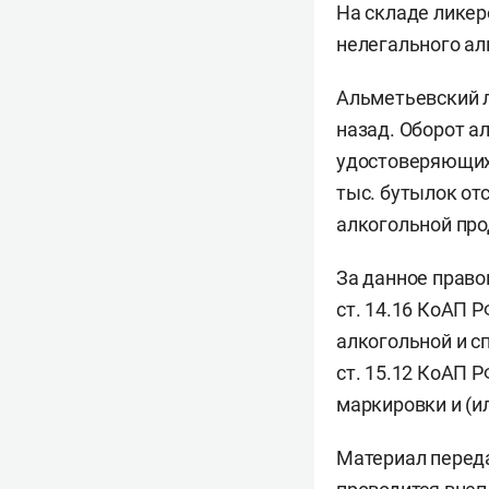
На складе ликер
нелегального ал
Альметьевский л
назад. Оборот а
удостоверяющих 
тыс. бутылок от
алкогольной про
За данное право
ст. 14.16 КоАП 
алкогольной и с
ст. 15.12 КоАП 
маркировки и (и
Материал переда