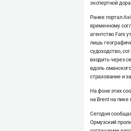
экспертной дора
Ранее портал Ax
временному сог
агентство Fars 
лишь географиче
судоходство, со
входить через с
вдоль оманского
страхование и з
На фоне этих со
на Brent на пике
Сегодня сообщал
Ормузский проли
соглашение расс