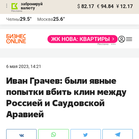
забронируй
$
82.17
€
94.84
¥
12.17
валюту
29.5°
25.6°
Челны
Москва
6 мая 2023, 14:21
Иван Грачев: были явные
попытки вбить клин между
Россией и Саудовской
Аравией