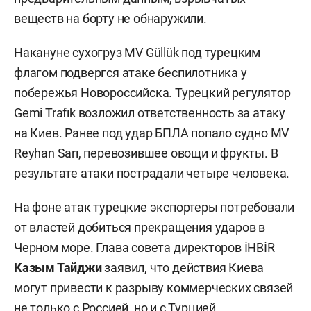
веществ на борту не обнаружили.
Накануне сухогруз MV Güllük под турецким
флагом подвергся атаке беспилотника у
побережья Новороссийска. Турецкий регулятор
Gemi Trafık возложил ответственность за атаку
на Киев. Ранее под удар БПЛА попало судно MV
Reyhan Sarı, перевозившее овощи и фрукты. В
результате атаки пострадали четыре человека.
На фоне атак турецкие экспортеры потребовали
от властей добиться прекращения ударов в
Черном море. Глава совета директоров İHBİR
Казым Тайджи
заявил, что действия Киева
могут привести к разрыву коммерческих связей
не только с Россией, но и с Турцией.