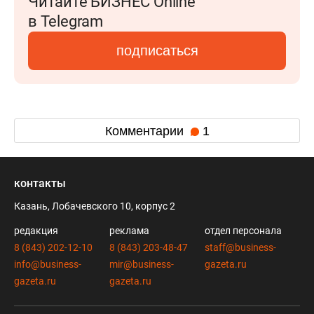
Читайте БИЗНЕС Online
в Telegram
подписаться
Комментарии
1
контакты
Казань, Лобачевского 10, корпус 2
редакция
реклама
отдел персонала
8 (843) 202-12-10
8 (843) 203-48-47
staff@business-
info@business-
mir@business-
gazeta.ru
gazeta.ru
gazeta.ru