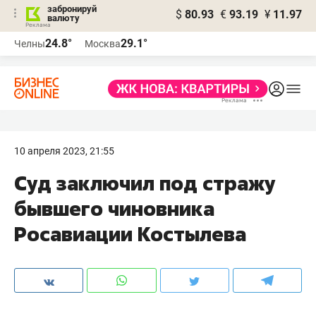
забронируй
$
80.93
€
93.19
¥
11.97
валюту
24.8°
29.1°
Челны
Москва
10 апреля 2023, 21:55
Суд заключил под стражу
бывшего чиновника
Росавиации Костылева