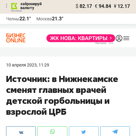
забронируй
$
82.17
€
94.84
¥
12.17
валюту
22.1°
21.3°
Челны
Москва
10 апреля 2023, 11:29
Источник: в Нижнекамске
сменят главных врачей
детской горбольницы и
взрослой ЦРБ