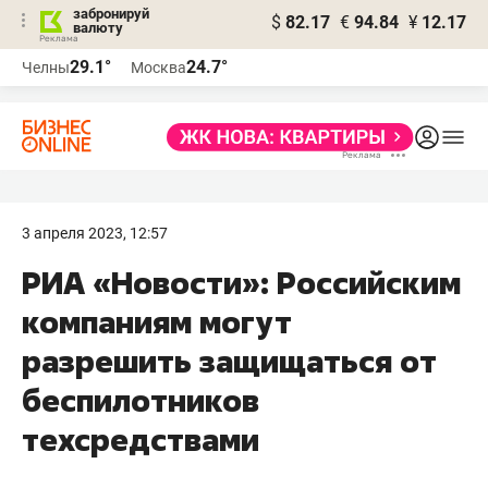
забронируй
$
82.17
€
94.84
¥
12.17
валюту
29.1°
24.7°
Челны
Москва
3 апреля 2023, 12:57
РИА «Новости»: Российским
компаниям могут
разрешить защищаться от
беспилотников
техсредствами