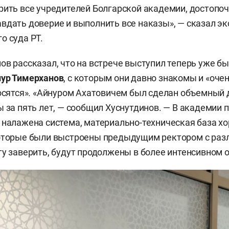
рить все учредителей Болгарской академии, достопо
вдать доверие и выполнить все наказы», — сказал эк
о суда РТ.
ов рассказал, что на встрече выступил теперь уже бы
ур Тимерханов
, с которым они давно знакомы и «оче
носятся». «Айнуром Ахатовичем был сделан объемный
ы за пять лет, — сообщил Хуснутдинов. — В академии 
 налажена система, материально-техническая база хо
которые были выстроены предыдущим ректором с ра
гу заверить, будут продолжены в более интенсивном 