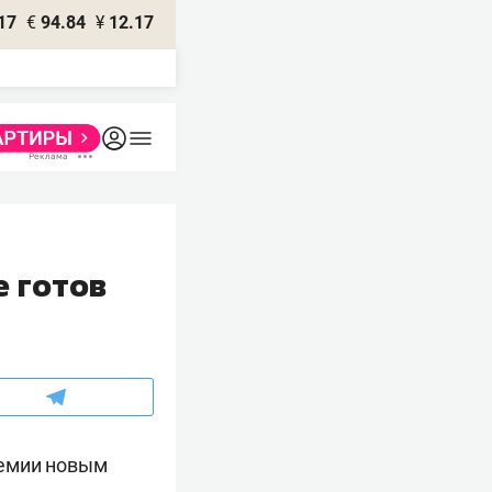
17
€
94.84
¥
12.17
е готов
демии новым