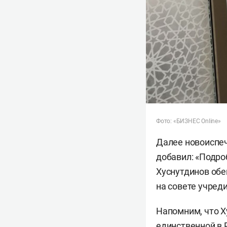
Фото: «БИЗНЕС Online»
Далее новоиспеч
добавил: «Подроб
Хуснутдинов обе
на совете учред
Напомним, что Х
единственной в 