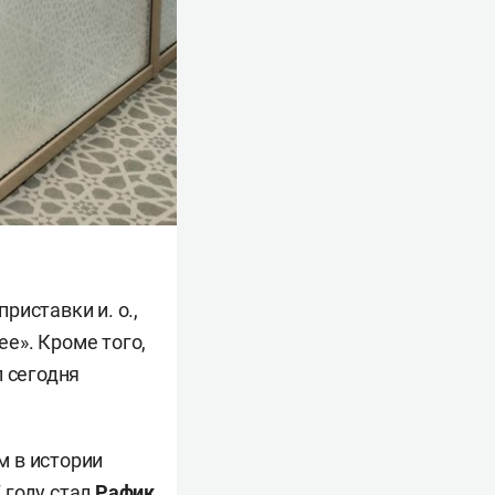
риставки и. о.,
ее». Кроме того,
л сегодня
м в истории
 году стал
Рафик