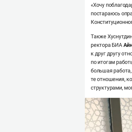
«Хочу поблагода
постараюсь опра
Конституционног
Также Хуснутдин
ректора БИА
Айн
к друг другу от
по итогам работ
большая работа,
те отношения, 
структурами, мо