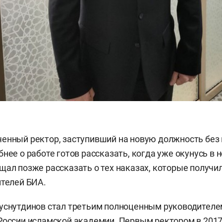
енный ректор, заступивший на новую должность без п
нее о работе готов рассказать, когда уже окунусь в н
щал позже рассказать о тех наказах, которые получи
ителей БИА.
уснутдинов стал третьим полноценным руководителе
России исламской академии. Первым ректором в 2017