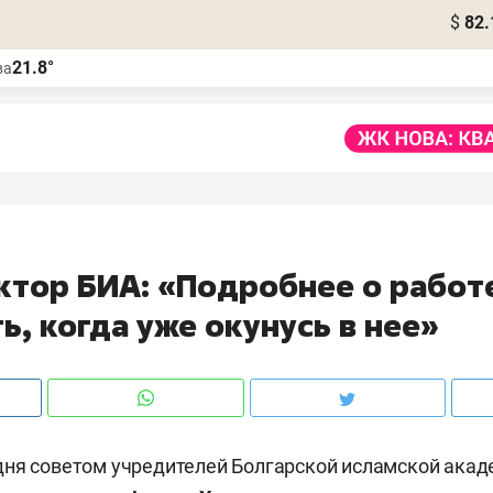
$
82.
21.8°
ва
ктор БИА: «Подробнее о работ
ь, когда уже окунусь в нее»
дня советом учредителей Болгарской исламской ака