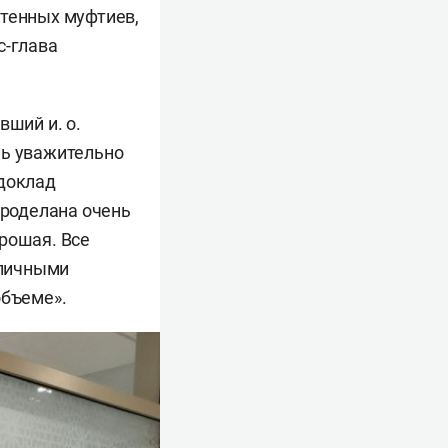
чтенных муфтиев,
с-глава
вший и. о.
нь уважительно
 доклад
проделана очень
рошая. Все
зличными
объеме».