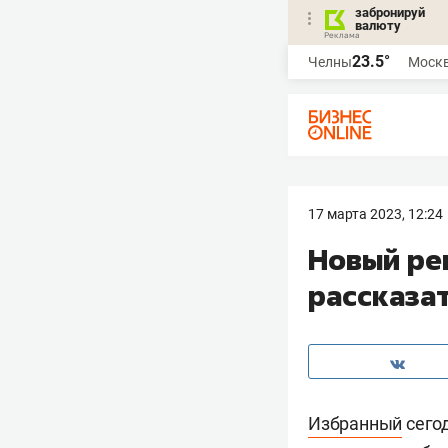
забронируй
валюту
23.5°
Челны
Моск
17 марта 2023, 12:24
Новый ре
рассказат
Избранный
сего