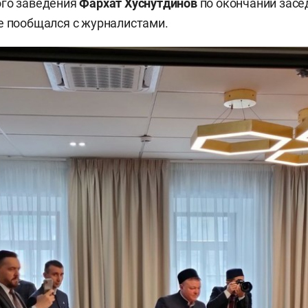
ого заведения
Фархат Хуснутдинов
по окончании засе
е пообщался с журналистами.