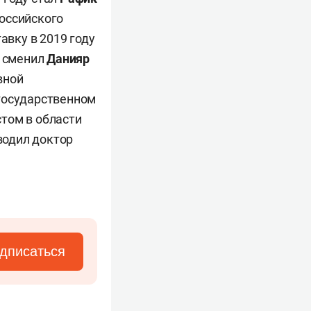
Российского
авку в 2019 году
 сменил
Данияр
вной
 государственном
том в области
водил доктор
дписаться