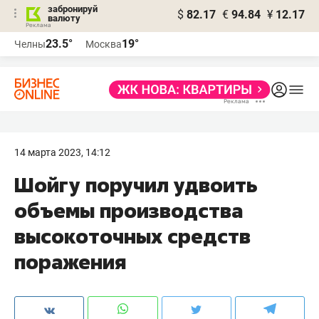
забронируй
$
82.17
€
94.84
¥
12.17
валюту
23.5°
19°
Челны
Москва
14 марта 2023, 14:12
Шойгу поручил удвоить
объемы производства
высокоточных средств
поражения