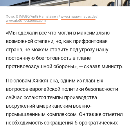
Фото: ©
IMAGO/Antti Hämäläinen
/
www.imago-images.de
/
www.globallookpress.com
«Мы сделали все что могли в максимально
возможной степени, но, как прифронтовая
страна, не можем ставить под угрозу нашу
постоянную боеготовность в плане
противовоздушной обороны», — сказал министр.
По словам Хяккянена, одним из главных
вопросов европейской политики безопасности
сейчас остаются темпы производства
вооружений американским военно-
промышленным комплексом. Он также отметил
необходимость сокращения бюрократических