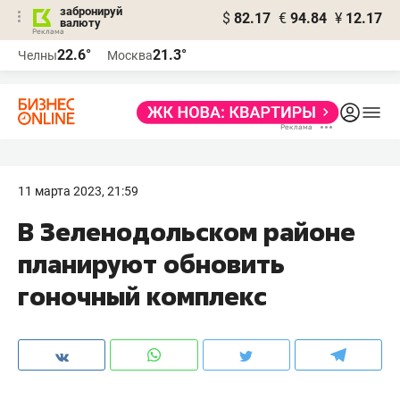
забронируй
$
82.17
€
94.84
¥
12.17
валюту
22.6°
21.3°
Челны
Москва
11 марта 2023, 21:59
В Зеленодольском районе
планируют обновить
гоночный комплекс