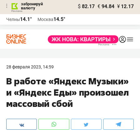
забронируй
$
82.17
€
94.84
¥
12.17
валюту
14.1°
14.5°
Челны
Москва
28 февраля 2023, 14:59
В работе «Яндекс Музыки»
и «Яндекс Еды» произошел
массовый сбой