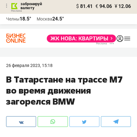
забронируй
$
81.41
€
94.06
¥
12.06
валюту
18.5°
24.5°
Челны
Москва
26 февраля 2023, 15:18
В Татарстане на трассе М7
во время движения
загорелся BMW