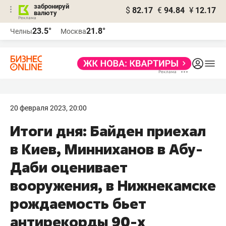
забронируй
$
82.17
€
94.84
¥
12.17
валюту
23.5°
21.8°
Челны
Москва
20 февраля 2023, 20:00
Итоги дня: Байден приехал
в Киев, Минниханов в Абу-
Даби оценивает
вооружения, в Нижнекамске
рождаемость бьет
антирекорды 90-х