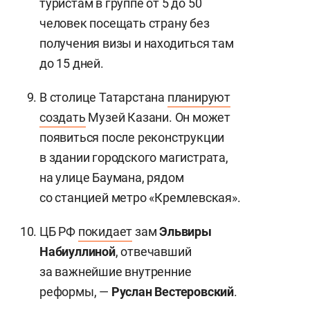
туристам в группе от 5 до 50
человек посещать страну без
получения визы и находиться там
до 15 дней.
В столице Татарстана
планируют
создать
Музей Казани. Он может
появиться после реконструкции
в здании городского магистрата,
на улице Баумана, рядом
со станцией метро «Кремлевская».
ЦБ РФ
покидает
зам
Эльвиры
Набиуллиной
, отвечавший
за важнейшие внутренние
реформы, —
Руслан Вестеровский
.