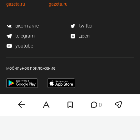
gazeta.ru
gazeta.ru
вконтакте
twitter
telegram
дзен
youtube
мобильное приложение
0
Деловая электронная газета «Бизнес Online» (на связи).
Свидетельство о регистрации СМИ Эл №ФС 77-33484 от 15.10.08.
Выдано федеральной службой по надзору в сфере связи и массовых
коммуникаций.
Учредитель ООО «Бизнес Медия Холдинг»
Шеф-редактор (главный редактор) А.В. Брусницын