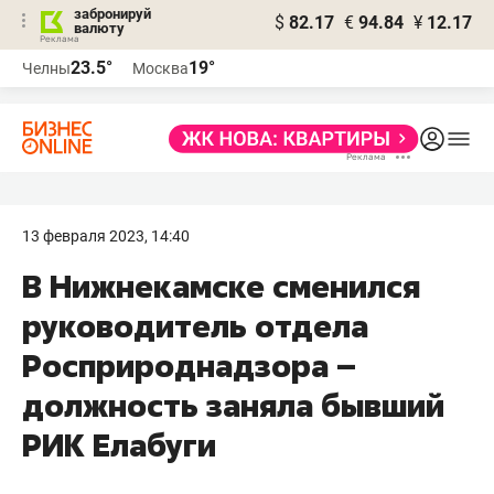
забронируй
$
82.17
€
94.84
¥
12.17
валюту
23.5°
19°
Челны
Москва
13 февраля 2023, 14:40
В Нижнекамске сменился
руководитель отдела
Росприроднадзора –
должность заняла бывший
РИК Елабуги