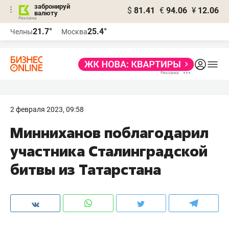
забронируй
$
81.41
€
94.06
¥
12.06
валюту
21.7°
25.4°
Челны
Москва
2 февраля 2023, 09:58
Минниханов поблагодарил
участника Сталинградской
битвы из Татарстана