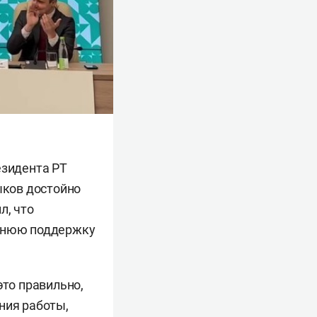
езидента РТ
ыков достойно
л, что
оннюю поддержку
это правильно,
ния работы,