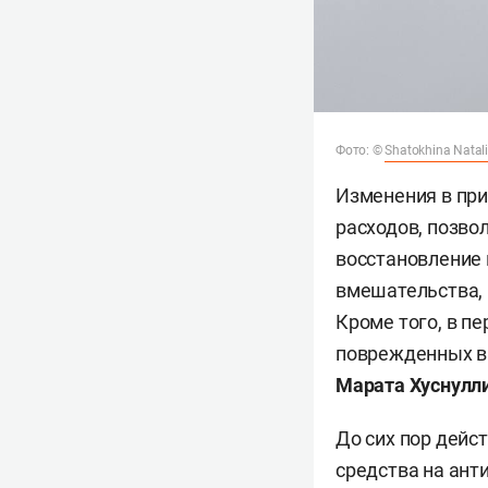
Фото: ©
Shatokhina Natal
Изменения в при
расходов, позво
восстановление 
вмешательства, 
Кроме того, в п
поврежденных в 
Марата Хуснулл
До сих пор дей
средства на ант