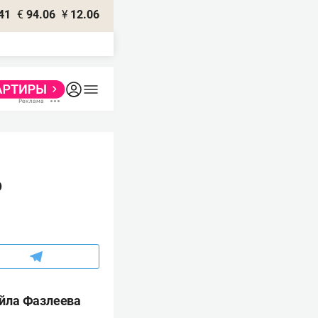
41
€
94.06
¥
12.06
о
йла Фазлеева