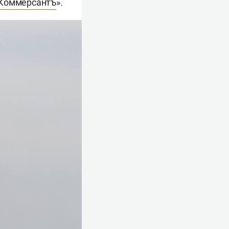
Коммерсантъ
».