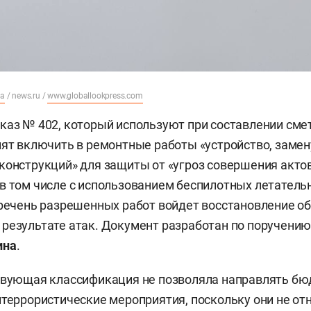
ia
/ news.ru /
www.globallookpress.com
каз № 402, который используют при составлении сме
лят включить в ремонтные работы «устройство, замен
конструкций» для защиты от «угроз совершения акто
в том числе с использованием беспилотных летатель
еречень разрешенных работ войдет восстановление об
результате атак. Документ разработан по поручени
ина
.
ствующая классификация не позволяла направлять б
итеррористические мероприятия, поскольку они не от