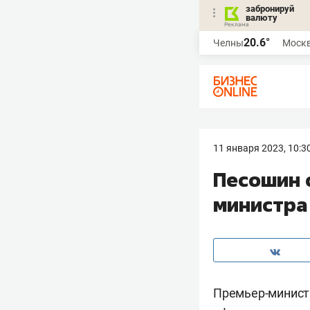
забронируй
валюту
20.6°
Челны
Моск
11 января 2023, 10:3
Песошин 
министра
Премьер-минист