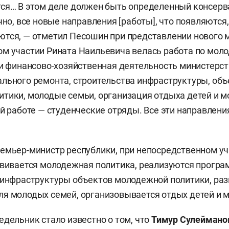
ся… В этом деле должен быть определенный консерва
чно, все новые направления [работы], что появляются
тся, — отметил Песошин при представлении нового 
м участии Рината Наильевича велась работа по мол
 и финансово-хозяйственная деятельность министерст
льного ремонта, строительства инфраструктуры, объ
тики, молодые семьи, организация отдыха детей и м
ой работе — студенческие отряды. Все эти направлен
емьер-министр республики, при непосредственном у
звивается молодежная политика, реализуются прогр
 инфраструктуры объектов молодежной политики, ра
я молодых семей, организовывается отдых детей и 
едельник стало известно о том, что
Тимур Сулейман