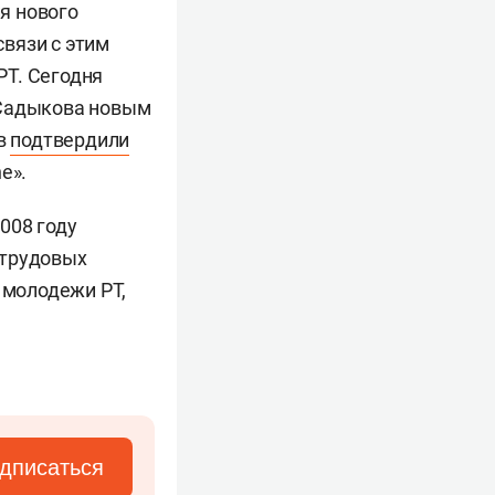
я нового
вязи с этим
РТ. Сегодня
 Садыкова новым
в
подтвердили
e».
008 году
 трудовых
 молодежи РТ,
дписаться