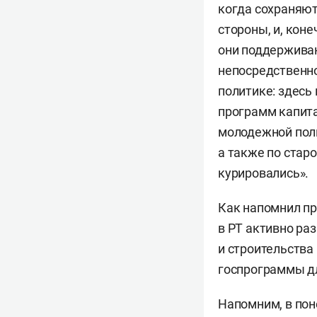
когда сохраняют
стороны, и, коне
они поддерживаю
непосредственно
политике: здесь
программ капита
молодежной поли
а также по стар
курировались».
Как напомнил пр
в РТ активно ра
и строительства
госпрограммы дл
Напомним, в пон