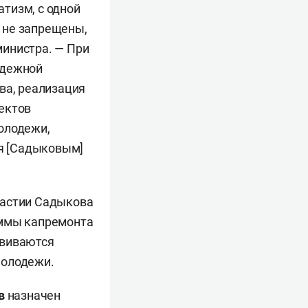
тизм, с одной
, не запрещены,
министра. — При
одежной
ва, реализация
ектов
олодежи,
ия [Садыковым]
частии Садыкова
аммы капремонта
звиваются
молодежи.
ов
назначен