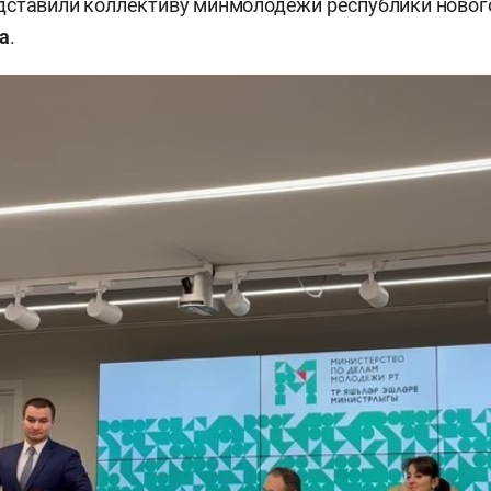
дставили коллективу минмолодежи республики новог
а
.