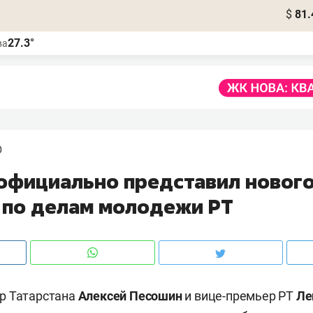
$
81.
27.3°
ва
0
официально представил новог
 по делам молодежи РТ
р Татарстана
Алексей Песошин
и вице-премьер РТ
Ле