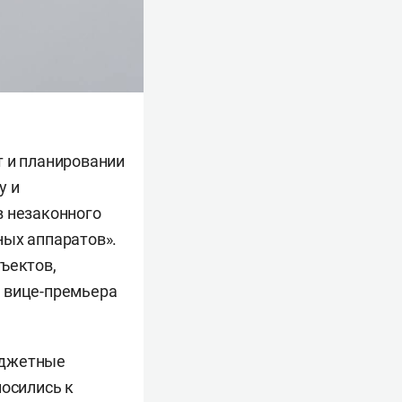
т и планировании
у и
в незаконного
ных аппаратов».
ъектов,
ю вице-премьера
юджетные
носились к