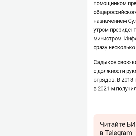
помощником през
общероссийского
назначением Сул
утром президен
министром. Инф
сразу несколько
Садыков свою ка
с должности рук
отрядов. В 2018
в 2021-м получи
Читайте БИ
в Telegram