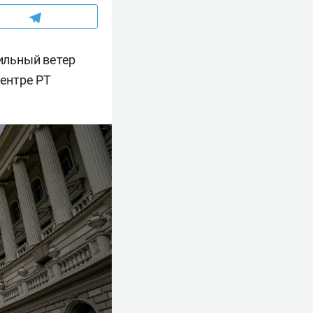
сильный ветер
центре РТ