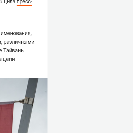
ообщила
пресс-
аименования,
и, различными
е Тайвань
е цепи