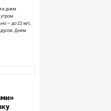
 и днем
 утром
но — до 22 м/с.
адусов. Днем
ыми»
вку