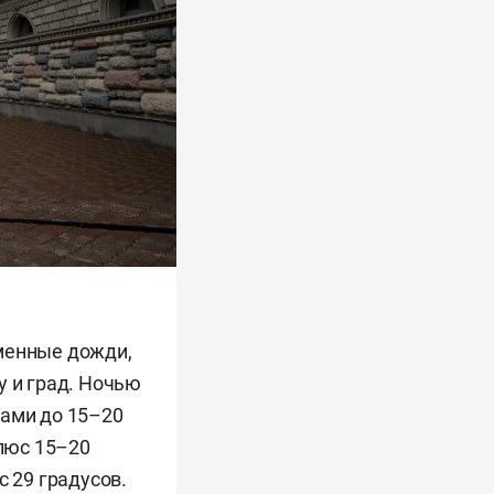
еменные дожди,
у и град. Ночью
вами до 15–20
плюс 15–20
с 29 градусов.