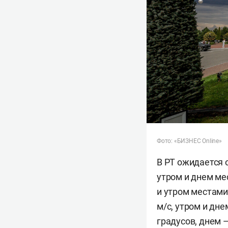
Фото: «БИЗНЕС Online»
В РТ ожидается 
утром и днем ме
и утром местами
м/c, утром и дн
градусов, днем 