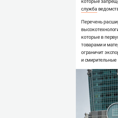
которые запреще
служба
ведомств
Перечень расшир
высокотехнологи
которые в перву
товарами и мате
ограничит экспо
и смирительные