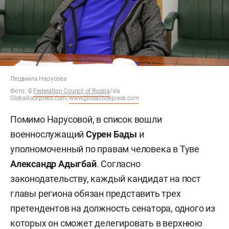
Людмила Нарусова
Фото:
©
Federation Council of Russia
/via
Globallookpress.com/
www.globallookpress.com
Помимо Нарусовой, в список вошли
военнослужащий
Сурен Бады
и
уполномоченный по правам человека в Туве
Александр Адыгбай
. Согласно
законодательству, каждый кандидат на пост
главы региона обязан представить трех
претендентов на должность сенатора, одного из
которых он сможет делегировать в верхнюю