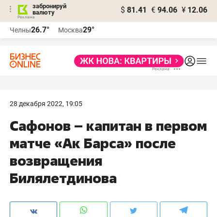
забронируй
$
81.41
€
94.06
¥
12.06
валюту
26.7°
29°
Челны
Москва
28 декабря 2022, 19:05
Сафонов – капитан в первом
матче «Ак Барса» после
возвращения
Билялетдинова