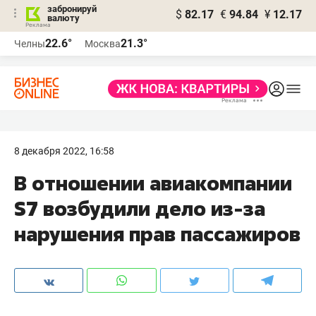
забронируй
$
82.17
€
94.84
¥
12.17
валюту
22.6°
21.3°
Челны
Москва
8 декабря 2022, 16:58
В отношении авиакомпании
S7 возбудили дело из-за
нарушения прав пассажиров