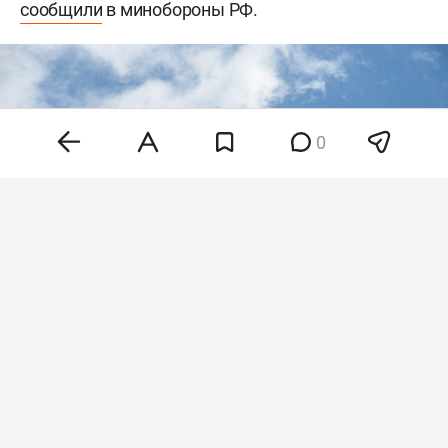
сообщили
в минобороны РФ.
0
Фото: © Alexander Legky / Global Look Press /
www.globallookpress.com
«В течение утра 9 августа дежурными