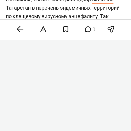
Татарстан в перечень эндемичных территорий
по клещевому вирусному энцефалиту. Так
называют регионы с повышенным риском
0
заражения через укусы клещей. В связи с этим
жителям республики рекомендовали проходить
вакцинацию. На данный момент иммунизацией
от клещевого энцефалита охвачены 14,4 тыс.
человек, что превышает годовой план.
#
#
здравоохранение
здоровье
Комментарии
0