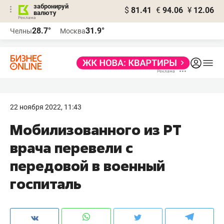
забронируй
$
81.41
€
94.06
¥
12.06
валюту
28.7°
31.9°
Челны
Москва
22 ноября 2022, 11:43
Мобилизованного из РТ
врача перевели с
передовой в военный
госпиталь