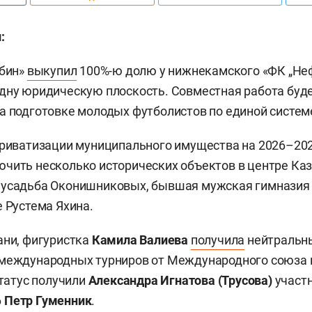
:
убин»
выкупил
100%-ю долю у нижнекамского «ФК „Неф
дну юридическую плоскость. Совместная работа буд
а подготовке молодых футболистов по единой систем
приватизации муниципального имущества на 2026–20
чить несколько исторических объектов в центре Каза
 усадьба Оконишниковых, бывшая мужская гимназия 
е Рустема Яхина.
ани, фигуристка
Камила Валиева
получила
нейтральны
 международных турниров от Международного союза
статус получили
Александра Игнатова (Трусова)
участ
6
Петр Гуменник
.