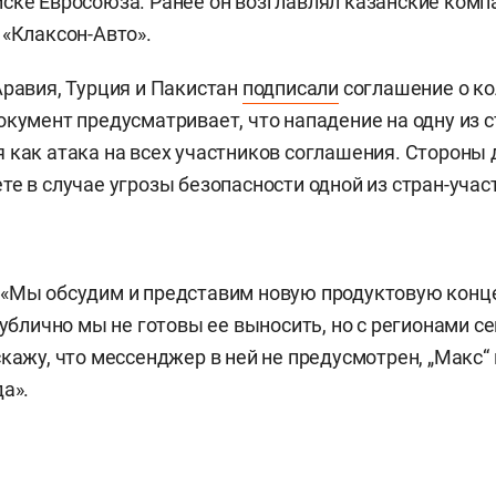
ске Евросоюза. Ранее он возглавлял казанские комп
 «Клаксон-Авто».
Аравия, Турция и Пакистан
подписали
соглашение о к
окумент предусматривает, что нападение на одну из с
 как атака на всех участников соглашения. Стороны 
те в случае угрозы безопасности одной из стран-учас
: «Мы обсудим и представим новую продуктовую кон
публично мы не готовы ее выносить, но с регионами се
скажу, что мессенджер в ней не предусмотрен, „Макс“
а».