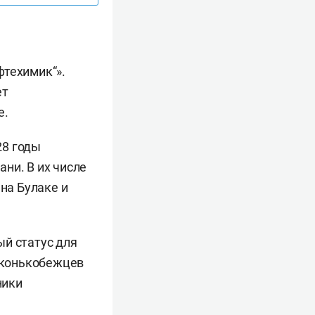
техимик“».
ет
е.
28 годы
ни. В их числе
на Булаке и
й статус для
 конькобежцев
ники