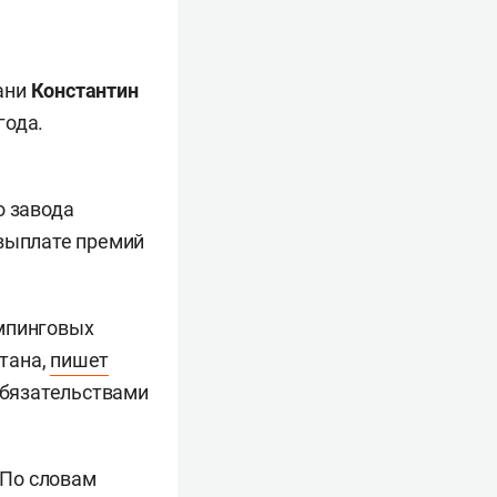
ани
Константин
года.
о завода
 выплате премий
емпинговых
тана,
пишет
обязательствами
 По словам