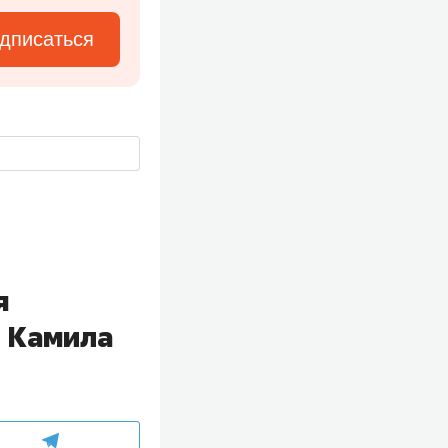
дписаться
я
, Камила