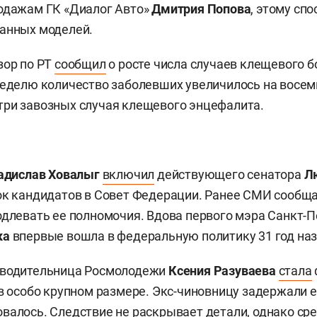
одажам ГК «Диалог Авто»
Дмитрия Попова
, этому сп
ванных моделей.
зор по РТ
сообщил
о росте числа случаев клещевого б
неделю количество заболевших увеличилось на восем
ри завозных случая клещевого энцефалита.
адислав Ховалыг
включил
действующего сенатора
Л
ок кандидатов в Совет Федерации. Ранее СМИ сообща
одлевать ее полномочия. Вдова первого мэра Санкт-П
ка
впервые вошла в федеральную политику 31 год наз
оводительница Росмолодежи
Ксения Разуваева
стала
 в особо крупном размере. Экс-чиновницу задержали е
валось. Следствие не раскрывает детали, однако с