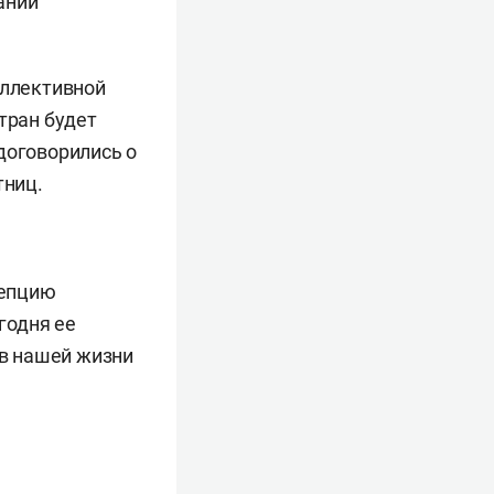
ании
оллективной
тран будет
договорились о
тниц.
цепцию
годня ее
 в нашей жизни