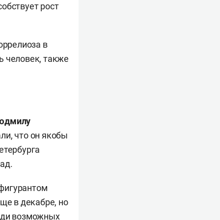
особствует рост
оррелиоза в
ь человек, также
юдмилу
ли, что он якобы
етербурга
ад.
фигурантом
ще в декабре, но
реди возможных