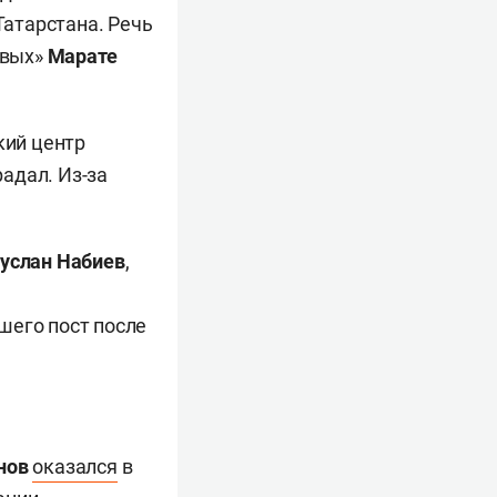
атарстана. Речь
рвых»
Марате
кий центр
радал. Из-за
услан Набиев
,
вшего пост после
нов
оказался
в