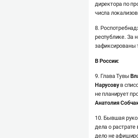
директора по пр
числа локализо
8. Роспотребнад
республике. За 
зафиксированы т
В России:
9. Глава Тувы
Вл
Нарусову
в спис
не планирует пр
Анатолия Собча
10. Бывшая рук
дела о растрате
дело не афиширо