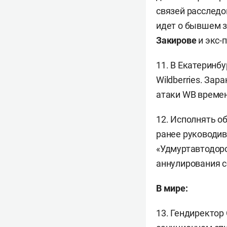
связей расследо
идет о бывшем 
Закирове
и экс-
11. В Екатеринб
Wildberries. Зар
атаки WB времен
12. Исполнять о
ранее руководи
«Удмуртавтодорс
аннулирования с
В мире:
13. Гендиректор