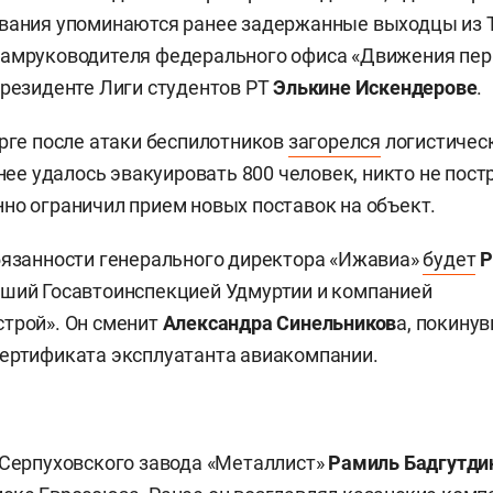
вания упоминаются ранее задержанные выходцы из Т
замруководителя федерального офиса «Движения пе
президенте Лиги студентов РТ
Элькине Искендерове
.
урге после атаки беспилотников
загорелся
логистичес
анее удалось эвакуировать 800 человек, никто не пост
но ограничил прием новых поставок на объект.
бязанности генерального директора «Ижавиа»
будет
Р
вший Госавтоинспекцией Удмуртии и компанией
трой». Он сменит
Александра Синельников
а, покину
ертификата эксплуатанта авиакомпании.
 Серпуховского завода «Металлист»
Рамиль Бадгутди