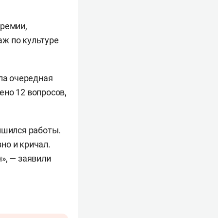
премии,
аж по культуре
шла очередная
ено 12 вопросов,
ишился
работы.
вно и кричал.
», — заявили