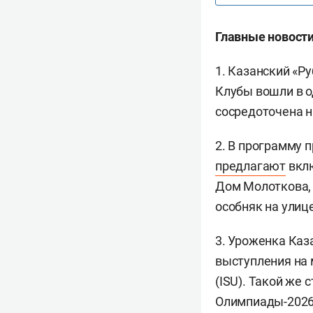
Главные новости
1. Казанский «Р
Клубы вошли в о
сосредоточена н
2. В программу 
предлагают
вклю
Дом Молоткова,
особняк на улиц
3. Уроженка Каз
выступления на
(ISU). Такой же 
Олимпиады-202