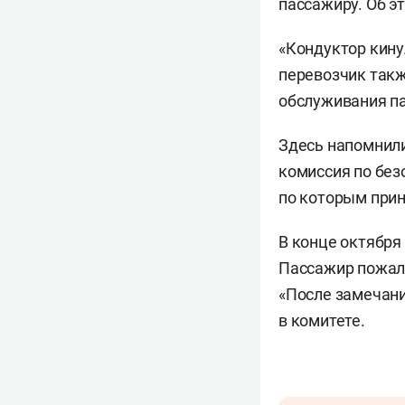
пассажиру. Об э
«Кондуктор кину
перевозчик такж
обслуживания па
Здесь напомнили
комиссия по без
по которым при
В конце октября
Пассажир пожалов
«После замечани
в комитете.