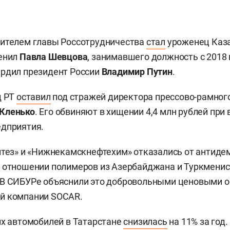
тителем главы Россотрудничества
стал
уроженец Каз
менил
Павла Шевцова
, занимавшего должность с 2018 
ердил президент России
Владимир Путин
.
д РТ
оставил
под стражей директора прессово-рамног
 Кленько
. Его обвиняют в хищении 4,4 млн рублей при
едприятия.
нтез» и «Нижнекамскнефтехим» отказались от антид
 отношении полимеров из Азербайджана и Туркменис
 В СИБУРе объяснили это добровольными ценовыми 
й компании SOCAR.
их автомобилей в Татарстане
снизилась
на 11% за год.