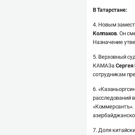
В Татарстане:
4. Новым замес
Колпаков
. Он с
Назначение утв
5. Верховный су
КАМАЗа
Сергея
сотрудникам пр
6. «Казаньоргси
расследований в
«Коммерсантъ».
азербайджанско
7. Доля китайск