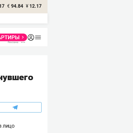
17
€
94.84
¥
12.17
инувшего
в лицо