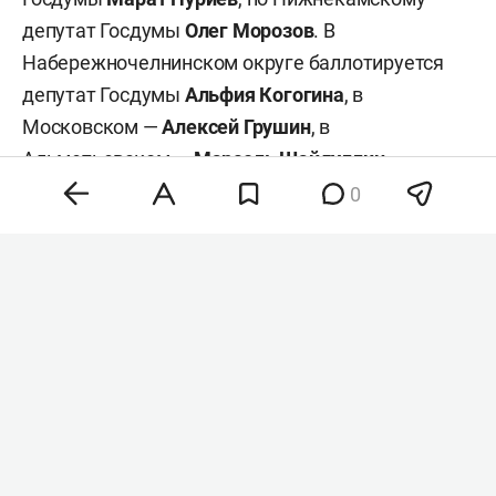
депутат Госдумы
Олег Морозов
. В
Набережночелнинском округе баллотируется
депутат Госдумы
Альфия Когогина
, в
Московском —
Алексей Грушин
, в
Альметьевском —
Марсель Шайдуллин
.
0
#
#
#
выборы-2026
политика
госдума
Комментарии
0
7 августа 2026, 12:41
Экс-главу