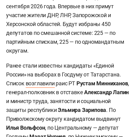
сентября 2026 года. Впервые в них примут
участие жители ДНР, ЛНР, Запорожской и
Херсонской областей. Будут избраны 450
депутатов по смешанной системе: 225 — по
партийным спискам, 225 — по одномандатным
округам.
Ранее стали известны кандидаты «Единой
России» на выборах в Госдуму от Татарстана.
Список
возглавили
раис РТ
Рустам Минниханов
,
генерал-полковник в отставке
Александр Лапин
и министр труда, занятости и социальной
защиты республики
Эльмира Зарипова
. По
Приволжскому округу кандидатом выдвинут
Илья Вольфсон
, по Центральному — депутат
Госдумы
Марат Нуриев
, по Нижнекамскому —