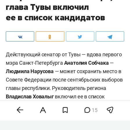
глава Тувы включил
ее в список кандидатов
Действующий сенатор от Тувы — вдова первого
мэра Санкт-Петербурга
Анатолия Собчака
—
Людмила Нарусова
— может сохранить место в
Совете Федерации после сентябрьских выборов
главы республики. Руководитель региона
Владислав Ховалыг
включил ее в список
кандидатов в сенаторы при подаче документов
15
в избирком для участия в выборах, сообщил
ТАСС
со ссылкой на республиканскую