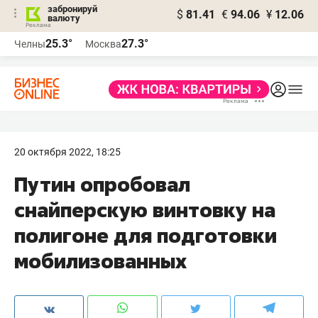
забронируй
$
81.41
€
94.06
¥
12.06
валюту
25.3°
27.3°
Челны
Москва
20 октября 2022, 18:25
Путин опробовал
снайперскую винтовку на
полигоне для подготовки
мобилизованных