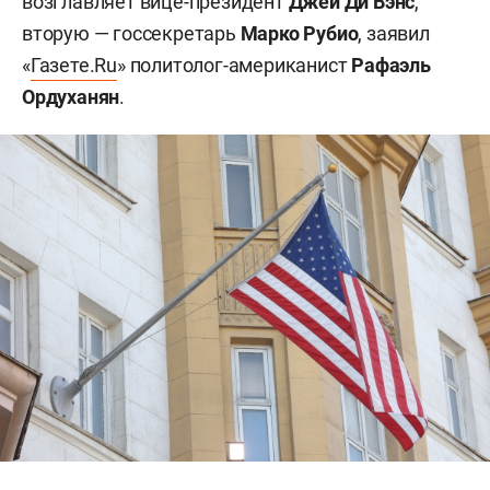
возглавляет вице-президент
Джей Ди Вэнс
,
вторую — госсекретарь
Марко Рубио
, заявил
«
Газете.Ru
» политолог-американист
Рафаэль
Ордуханян
.