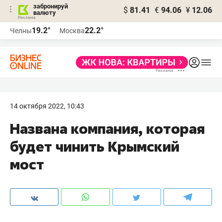
забронируй
$
81.41
€
94.06
¥
12.06
валюту
19.2°
22.2°
Челны
Москва
14 октября 2022, 10:43
Названа компания, которая
будет чинить Крымский
мост