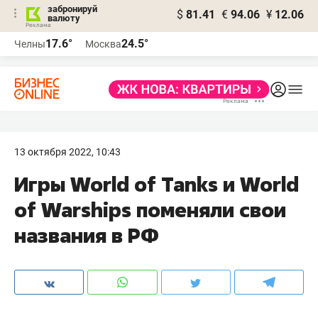
забронируй
$
81.41
€
94.06
¥
12.06
валюту
17.6°
24.5°
Челны
Москва
13 октября 2022, 10:43
Игры World of Tanks и World
of Warships поменяли свои
названия в РФ