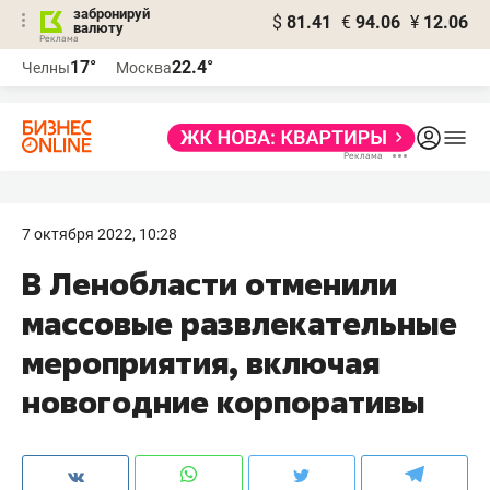
забронируй
$
81.41
€
94.06
¥
12.06
валюту
17°
22.4°
Челны
Москва
7 октября 2022, 10:28
В Ленобласти отменили
массовые развлекательные
мероприятия, включая
новогодние корпоративы