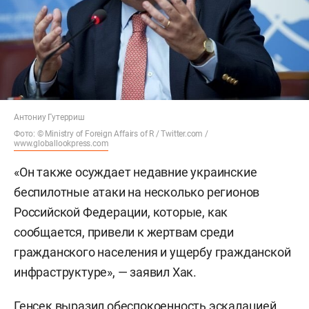
Антониу Гутерриш
Фото: © Ministry of Foreign Affairs of R / Twitter.com /
www.globallookpress.com
«Он также осуждает недавние украинские
беспилотные атаки на несколько регионов
Российской Федерации, которые, как
сообщается, привели к жертвам среди
гражданского населения и ущербу гражданской
инфраструктуре», — заявил Хак.
Генсек выразил обеспокоенность эскалацией