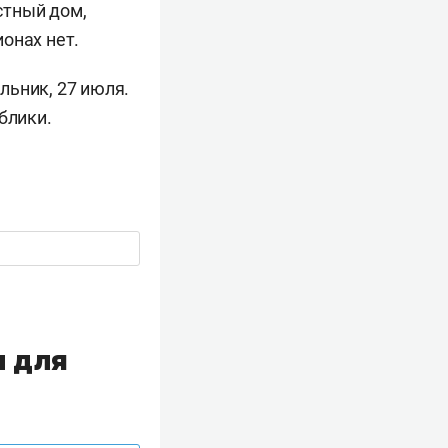
стный дом,
онах нет.
льник, 27 июля.
блики.
и для