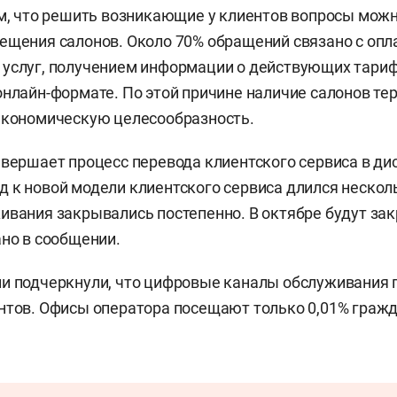
ем, что решить возникающие у клиентов вопросы можн
ещения салонов. Около 70% обращений связано с опл
услуг, получением информации о действующих тарифа
онлайн-формате. По этой причине наличие салонов те
экономическую целесообразность.
авершает процесс перевода клиентского сервиса в д
 к новой модели клиентского сервиса длился нескол
ивания закрывались постепенно. В октябре будут за
ано в сообщении.
ии подчеркнули, что цифровые каналы обслуживания
нтов. Офисы оператора посещают только 0,01% гражд