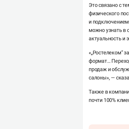
Это связано с т
физического пос
и подключением 
можно узнать в 
актуальность и 
«„Ростелеком“ з
формат… Переход
продаж и обслуж
салоны», — сказ
Также в компан
почти 100% клие