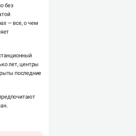
о без
атой
х — все, о чем
ряет
истанционный
ько лет, центры
крыты последние
 предпочитают
ан.