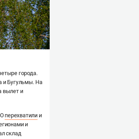
четыре города.
а и Бугульмы. На
а вылет и
ВО
перехватили
и
егионами и
ал склад