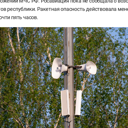
ложении МЧС РФ. Росавиация пока не сообщала о воз
ов республики. Ракетная опасность действовала мене
очти пять часов.