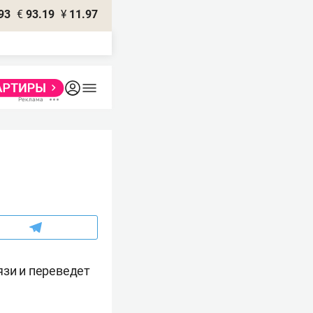
93
€
93.19
¥
11.97
язи и переведет