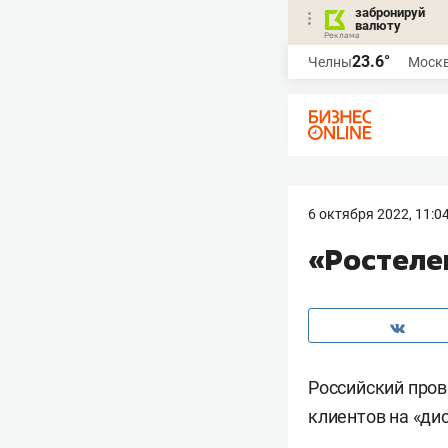
забронируй
валюту
23.6°
Челны
Моск
6 октября 2022, 11:0
«Ростеле
Российский пров
клиентов на «ди