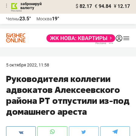
забронируй
$
82.17
€
94.84
¥
12.17
валюту
23.5°
19°
Челны
Москва
5 октября 2022, 11:58
Руководителя коллегии
адвокатов Алексеевского
района РТ отпустили из-под
домашнего ареста