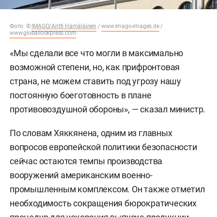
Фото: ©
IMAGO/Antti Hämäläinen
/
www.imago-images.de
/
www.globallookpress.com
«Мы сделали все что могли в максимально
возможной степени, но, как прифронтовая
страна, не можем ставить под угрозу нашу
постоянную боеготовность в плане
противовоздушной обороны», — сказал министр.
По словам Хяккянена, одним из главных
вопросов европейской политики безопасности
сейчас остаются темпы производства
вооружений американским военно-
промышленным комплексом. Он также отметил
необходимость сокращения бюрократических