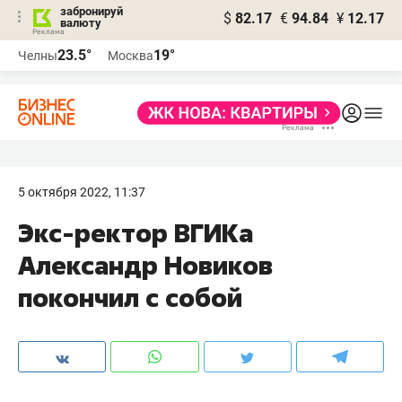
забронируй
$
82.17
€
94.84
¥
12.17
валюту
23.5°
19°
Челны
Москва
5 октября 2022, 11:37
Экс-ректор ВГИКа
Александр Новиков
покончил с собой