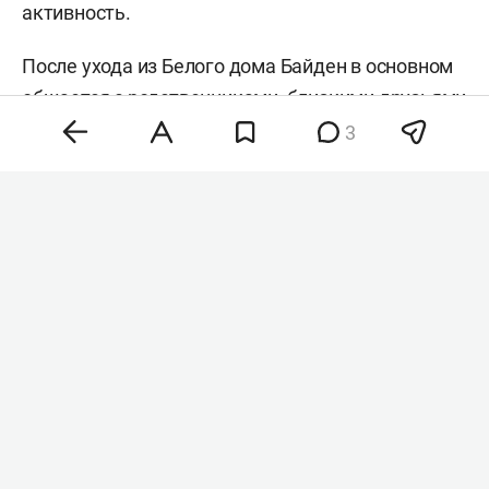
активность.
После ухода из Белого дома Байден в основном
общается с родственниками, близкими друзьями
и давними помощниками. При этом осенью он
3
планирует вернуться к публичным
мероприятиям в связи с выходом мемуаров,
запланированным на 17 ноября. Джо Байден
занимал пост президента США с 2021 по 2025
год.
Комментарии
2