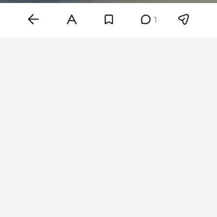
1
Фото: «БИЗНЕС Online»
«Воздушную атаку отражали авиация, зенитные
ракетные войска, подразделения РЭБ и
беспилотных систем, мобильные огневые
группы сил обороны Украины», — говорится в
сообщении.
РИА «Новости
» передает, что президент