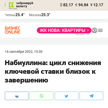
забронируй
$
82.17
€
94.84
¥
12.17
валюту
25.4°
25.3°
Челны
Москва
16 сентября 2022, 15:30
Набиуллина: цикл снижения
ключевой ставки близок к
завершению