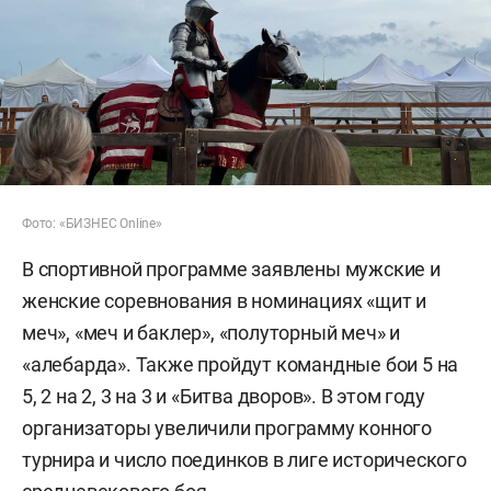
Фото: «БИЗНЕС Online»
В спортивной программе заявлены мужские и
женские соревнования в номинациях «щит и
меч», «меч и баклер», «полуторный меч» и
«алебарда». Также пройдут командные бои 5 на
5, 2 на 2, 3 на 3 и «Битва дворов». В этом году
организаторы увеличили программу конного
турнира и число поединков в лиге исторического