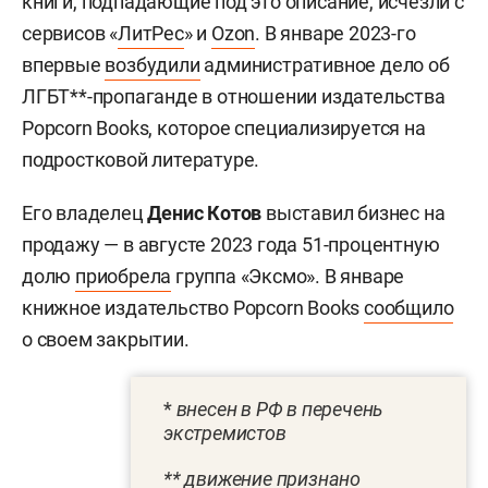
книги, подпадающие под это описание, исчезли с
сервисов «
ЛитРес
» и
Ozon
. В январе 2023-го
впервые
возбудили
административное дело об
ЛГБТ**-пропаганде в отношении издательства
Popcorn Books, которое специализируется на
подростковой литературе.
Его владелец
Денис Котов
выставил бизнес на
продажу — в августе 2023 года 51-процентную
долю
приобрела
группа «Эксмо». В январе
книжное издательство Popcorn Books
сообщило
о своем закрытии.
*
внесен в РФ в перечень
экстремистов
** движение признано