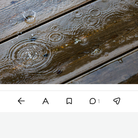
Фото: «БИЗНЕС Online»
1
Предстоящей ночью в отдельных районах
пройдет небольшой дождь. Температура
воздуха составит плюс 15–20 градусов. Днем
сохранится облачная погода с прояснениями: