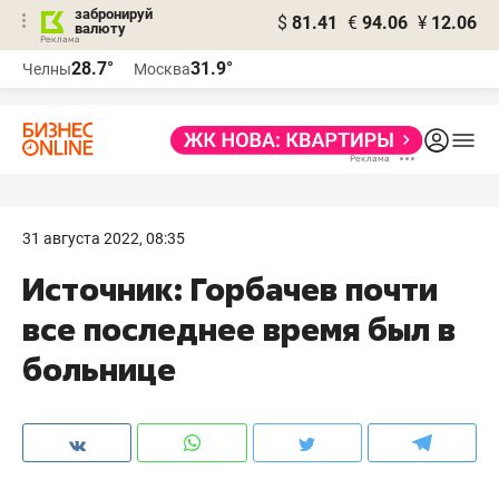
забронируй
$
81.41
€
94.06
¥
12.06
валюту
28.7°
31.9°
Челны
Москва
31 августа 2022, 08:35
Источник: Горбачев почти
все последнее время был в
больнице