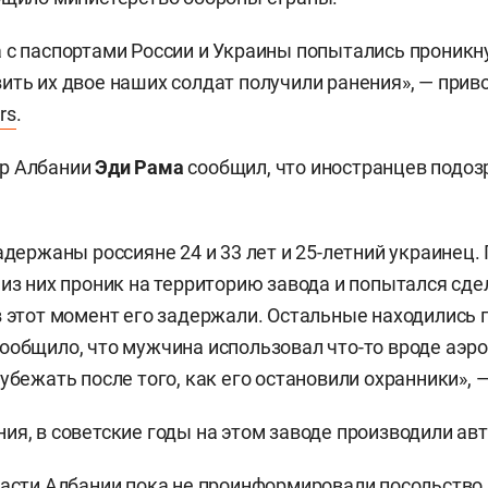
 с паспортами России и Украины попытались проникну
ить их двое наших солдат получили ранения», — прив
rs
.
р Албании
Эди Рама
сообщил, что иностранцев подо
задержаны россияне 24 и 33 лет и 25-летний украинец
 из них проник на территорию завода и попытался сде
в этот момент его задержали. Остальные находились 
ообщило, что мужчина использовал что-то вроде аэр
 убежать после того, как его остановили охранники»,
ия, в советские годы на этом заводе производили ав
ласти Албании пока не проинформировали посольство