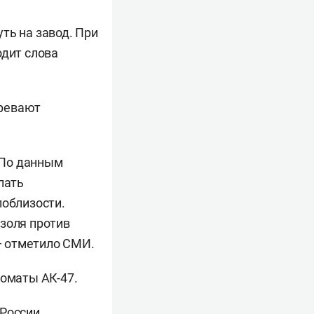
ть на завод. При
одит слова
зревают
. По данным
лать
поблизости.
озоля против
 — отметило СМИ.
томаты АК-47.
 России