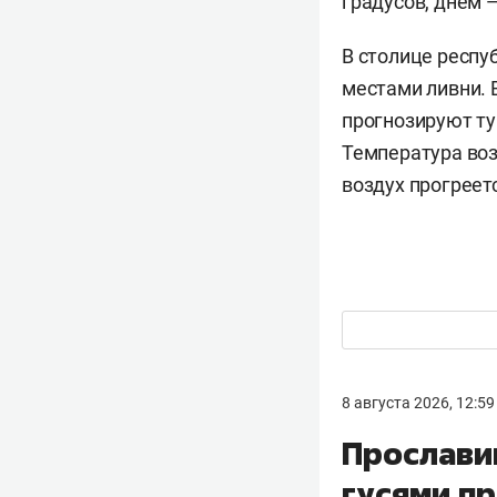
градусов, днем 
В столице респу
местами ливни. 
прогнозируют ту
Температура воз
воздух прогреет
8 августа 2026, 12:59
Прослави
гусями п