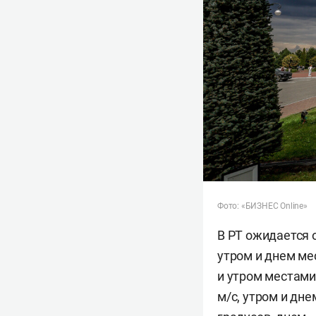
Фото: «БИЗНЕС Online»
В РТ ожидается 
утром и днем ме
и утром местами
м/c, утром и дн