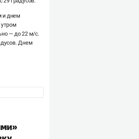
с 29 градусов.
 и днем
 утром
но — до 22 м/с.
адусов. Днем
ыми»
вку