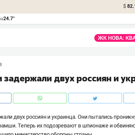
$
82.
24.7°
ва
3
и задержали двух россиян и ук
жали двух россиян и украинца. Они пытались проникн
Грамши. Теперь их подозревают в шпионаже и обвиня
бщило министерство обороны страны.