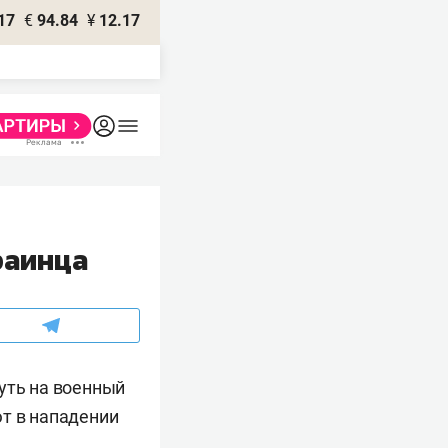
17
€
94.84
¥
12.17
раинца
уть на военный
ют в нападении