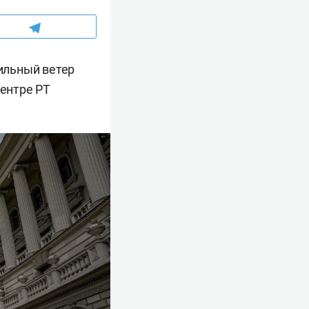
сильный ветер
центре РТ