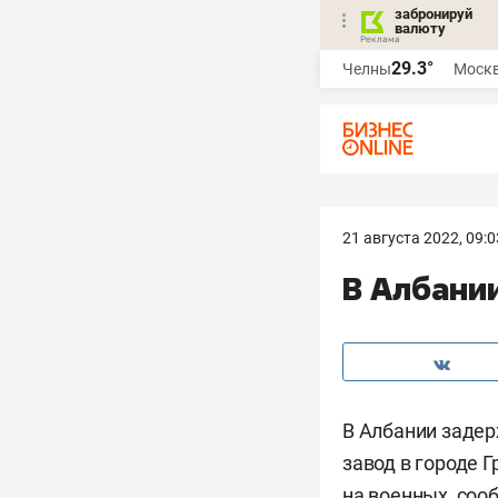
забронируй
валюту
29.3°
Челны
Моск
21 августа 2022, 09:0
В Албани
В Албании задер
завод в городе 
на военных, соо