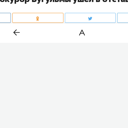
ьминского района
Ришат Шакиров
ушел в отставку. Н
ул должность, которую занимал с 2024 года. Это следу
бзора
«БИЗНЕС Online». Кандидата на освободившийся