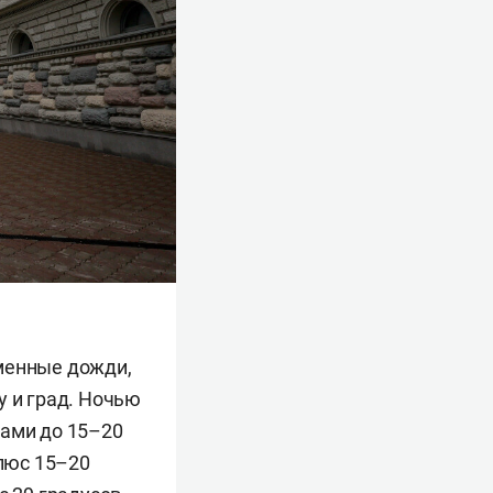
еменные дожди,
у и град. Ночью
вами до 15–20
плюс 15–20