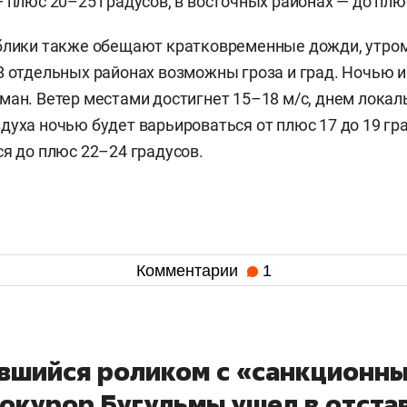
— плюс 20–25 градусов, в восточных районах — до плю
блики также обещают кратковременные дожди, утром
В отдельных районах возможны гроза и град. Ночью и
ман. Ветер местами достигнет 15–18 м/с, днем локаль
духа ночью будет варьироваться от плюс 17 до 19 гр
ся до плюс 22–24 градусов.
Комментарии
1
вшийся роликом с «санкционн
рокурор Бугульмы ушел в отста