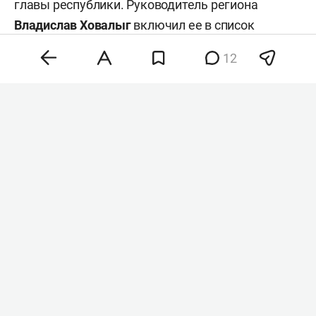
главы республики. Руководитель региона
Владислав Ховалыг
включил ее в список
кандидатов в сенаторы при подаче документов
12
в избирком для участия в выборах, сообщил
ТАСС
со ссылкой на республиканскую
избирательную комиссию.