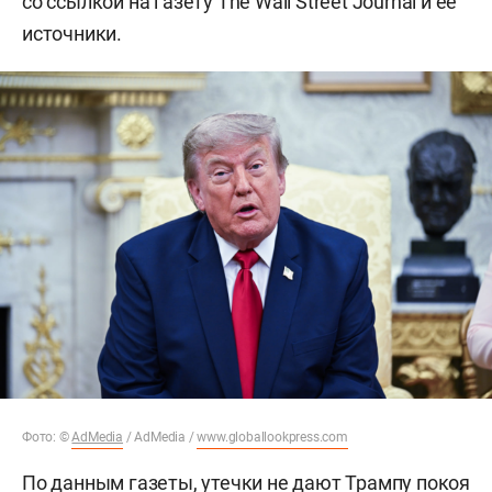
со ссылкой на газету The Wall Street Journal и ее
источники.
Фото: ©
AdMedia
/ AdMedia /
www.globallookpress.com
По данным газеты, утечки не дают Трампу покоя